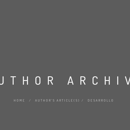
UTHOR ARCHI
HOME
/
AUTHOR'S ARTICLE(S)
/
DESARROLLO